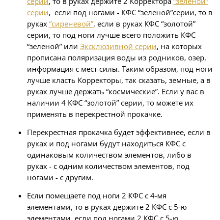
серии
, то в руках держите 2 Корректора
“зеленой”
серии
, если под ногами - КФС “зеленой”серии, то в
руках
“сиреневой”
, если в руках КФС “золотой”
серии, то под ноги лучше всего положить КФС
“зеленой” или
Эксклюзивной серии
, на которых
прописана поляризация воды из родников, озер,
информация с мест силы. Таким образом, под ноги
лучше класть Корректоры, так сказать, земные, а в
руках лучше держать “космические”. Если у вас в
наличии 4 КФС “золотой” серии, то можете их
применять в перекрестной прокачке.
Перекрестная прокачка будет эффективнее, если в
руках и под ногами будут находиться КФС с
одинаковым количеством элементов, либо в
руках - с одним количеством элементов, под
ногами - с другим.
Если помещаете под ноги 2 КФС с 4-мя
элементами, то в руках держите 2 КФС с 5-ю
элементами, если под ногами 2 КФС с 5-ю