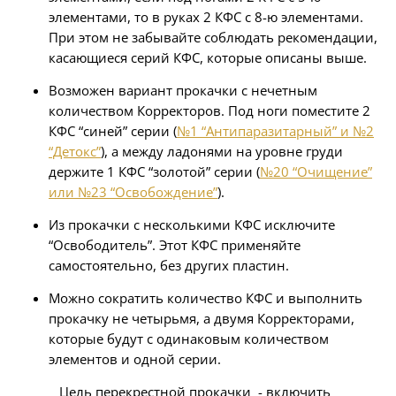
элементами, то в руках 2 КФС с 8-ю элементами.
При этом не забывайте соблюдать рекомендации,
касающиеся серий КФС, которые описаны выше.
Возможен вариант прокачки с нечетным
количеством Корректоров. Под ноги поместите 2
КФС “синей” серии (
№1 “Антипаразитарный” и №2
“Детокс”
), а между ладонями на уровне груди
держите 1 КФС “золотой” серии (
№20 “Очищение”
или №23 “Освобождение”
).
Из прокачки с несколькими КФС исключите
“Освободитель”. Этот КФС применяйте
самостоятельно, без других пластин.
Можно сократить количество КФС и выполнить
прокачку не четырьмя, а двумя Корректорами,
которые будут с одинаковым количеством
элементов и одной серии.
Цель перекрестной прокачки - включить