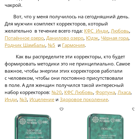
чакрой.
Вот, что у меня получилось на сегодняшний день.
Для мужчин комплект корректоров, который
желательно в течение всего года:
КФС Инди
,
Любовь
,
Потаённое озеро
,
Данилово озеро
,
Юдэк
,
Чёрная гора
,
Родник Шамбалы
,
№5
и
Гармония
.
Как вы распределите эти корректоры, кто будет
формировать методики это не принципиально. Самое
важное, чтобы энергии этих корректоров работали
с человеком, чтобы они постоянно присутствовали
в поле. А для женщин получился такой интересный
набор корректоров:
№20
,
КФС Любовь
,
Фортуна
,
Лхаса
,
Инди
,
№3
,
Исцеление
и
Здоровое поколение
.